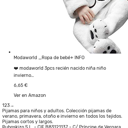
Modaworld _Ropa de bebé
+ INFO
❤️ modaworld 3pcs recién nacido niña niño
invierno…
6,65
€
Ver en Amazon
1
2
3
→
Pijamas para niños y adultos. Colección pijamas de
verano, primavera, otoño e invierno en todos los tejidos.
Pijamas cortos y largos.
Ruboskizo S.L. - CIF B83121137 - C/ Príncipe de Vergara