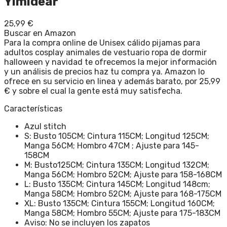
Yimidear
25,99
€
Buscar en Amazon
Para la compra online de Unisex cálido pijamas para
adultos cosplay animales de vestuario ropa de dormir
halloween y navidad te ofrecemos la mejor información
y un análisis de precios haz tu compra ya. Amazon lo
ofrece en su servicio en linea y además barato, por 25,99
€ y sobre el cual la gente está muy satisfecha.
Características
Azul stitch
S: Busto 105CM; Cintura 115CM; Longitud 125CM;
Manga 56CM; Hombro 47CM ; Ajuste para 145-
158CM
M: Busto125CM; Cintura 135CM; Longitud 132CM;
Manga 56CM; Hombro 52CM; Ajuste para 158-168CM
L: Busto 135CM; Cintura 145CM; Longitud 148cm;
Manga 58CM; Hombro 52CM; Ajuste para 168-175CM
XL: Busto 135CM; Cintura 155CM; Longitud 160CM;
Manga 58CM; Hombro 55CM; Ajuste para 175-183CM
Aviso: No se incluyen los zapatos