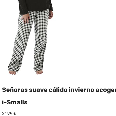
Señoras suave cálido invierno acoged
i-Smalls
21,99
€