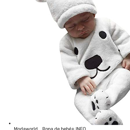
Modaworld _Ropa de bebé
+ INFO